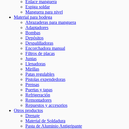
Enlace manguera
Espiga soldar
Manguera para nivel
Material para bodega
Abrazaderas para manguera
Adaptadores
Bombas
Depósitos
Despalilladoras
Encorchadora manual
Filtros de placas
Juntas
Llenadoras
Mirillas
Patas regulables
Pistolas expendedoras
Prensas
Puertas y tapas
Refrigeración
Remontadores
Repuestos y accesorios
Otros productos
Drenaje
Material de Soldadura
Pasta de Aluminio Antigripante