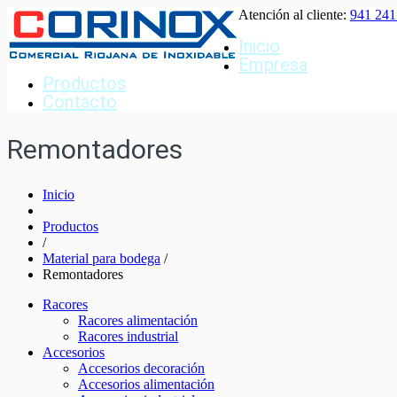
Atención al cliente:
941 241
Inicio
Empresa
Productos
Contacto
Remontadores
Inicio
Productos
/
Material para bodega
/
Remontadores
Racores
Racores alimentación
Racores industrial
Accesorios
Accesorios decoración
Accesorios alimentación