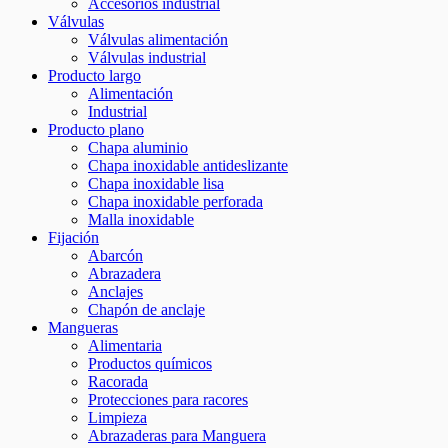
Accesorios industrial
Válvulas
Válvulas alimentación
Válvulas industrial
Producto largo
Alimentación
Industrial
Producto plano
Chapa aluminio
Chapa inoxidable antideslizante
Chapa inoxidable lisa
Chapa inoxidable perforada
Malla inoxidable
Fijación
Abarcón
Abrazadera
Anclajes
Chapón de anclaje
Mangueras
Alimentaria
Productos químicos
Racorada
Protecciones para racores
Limpieza
Abrazaderas para Manguera