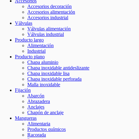
Accesorios
Accesorios decoración
Accesorios alimentación
Accesorios industrial
Válvulas
Válvulas alimentación
Válvulas industrial
Producto largo
Alimentación
Industrial
Producto plano
Chapa aluminio
Chapa inoxidable antideslizante
Chapa inoxidable lisa
Chapa inoxidable perforada
Malla inoxidable
Fijación
Abarcón
Abrazadera
Anclajes
Chapón de anclaje
Mangueras
Alimentaria
Productos químicos
Racorada