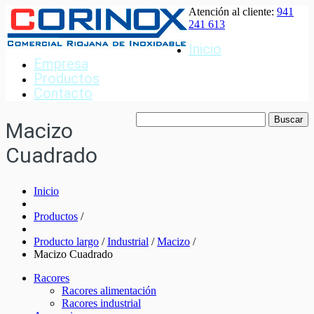
Atención al cliente:
941
241 613
Inicio
Empresa
Productos
Contacto
Macizo
Cuadrado
Inicio
Productos
/
Producto largo
/
Industrial
/
Macizo
/
Macizo Cuadrado
Racores
Racores alimentación
Racores industrial