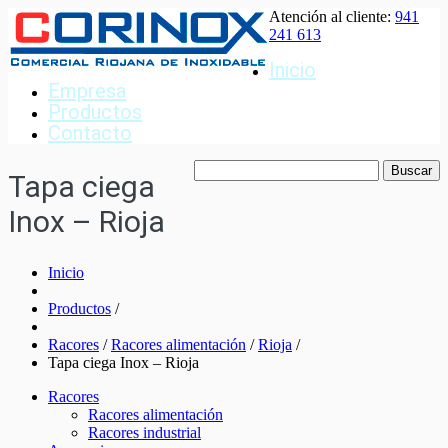
Atención al cliente:
941
241 613
Inicio
Empresa
Productos
Contacto
Tapa ciega
Inox – Rioja
Inicio
Productos
/
Racores
/
Racores alimentación
/
Rioja
/
Tapa ciega Inox – Rioja
Racores
Racores alimentación
Racores industrial