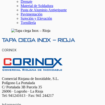
Drenaje
Material de Soldadura
Pasta de Aluminio Antigripante
Pavimentación
Sujeción y Elevación
Tornillería
Tapa ciega Inox – Rioja
CORINOX
Comercial Riojana de Inoxidable, S.L.
Polígono La Portalada
C/ Portalada 3B Parcela 35
26006 · Logroño · La Rioja
Tel: 941241613 · Fax: 941 244217
Información