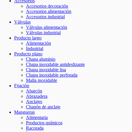
Accesorios
Accesorios decoración
Accesorios alimentación
Accesorios industrial
Válvulas
Válvulas alimentación
Válvulas industrial
Producto largo
Alimentación
Industrial
Producto plano
Chapa aluminio
Chapa inoxidable antideslizante
Chapa inoxidable lisa
Chapa inoxidable perforada
Malla inoxidable
Fijación
Abarcón
Abrazadera
Anclajes
Chapón de anclaje
Mangueras
Alimentaria
Productos químicos
Racorada