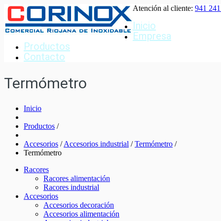
Atención al cliente:
941 241
Inicio
Empresa
Productos
Contacto
Termómetro
Inicio
Productos
/
Accesorios
/
Accesorios industrial
/
Termómetro
/
Termómetro
Racores
Racores alimentación
Racores industrial
Accesorios
Accesorios decoración
Accesorios alimentación