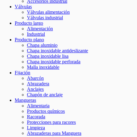
Accesorios industrial
Válvulas
Válvulas alimentación
Válvulas industrial
Producto largo
Alimentación
Industrial
Producto plano
Chapa aluminio
Chapa inoxidable antideslizante
Chapa inoxidable lisa
Chapa inoxidable perforada
Malla inoxidable
Fijación
Abarcón
Abrazadera
Anclajes
Chapón de anclaje
Mangueras
Alimentaria
Productos químicos
Racorada
Protecciones para racores
Limpieza
Abrazaderas para Manguera