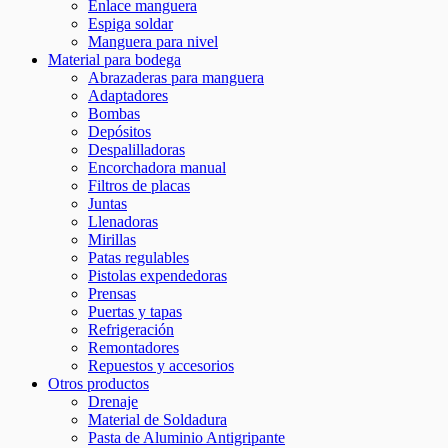
Enlace manguera
Espiga soldar
Manguera para nivel
Material para bodega
Abrazaderas para manguera
Adaptadores
Bombas
Depósitos
Despalilladoras
Encorchadora manual
Filtros de placas
Juntas
Llenadoras
Mirillas
Patas regulables
Pistolas expendedoras
Prensas
Puertas y tapas
Refrigeración
Remontadores
Repuestos y accesorios
Otros productos
Drenaje
Material de Soldadura
Pasta de Aluminio Antigripante